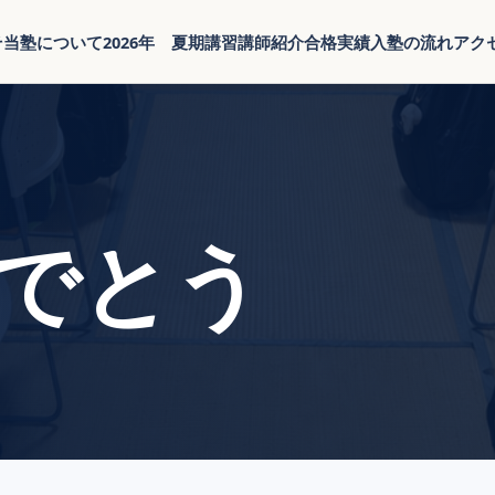
そ
当塾について
2026年 夏期講習
講師紹介
合格実績
入塾の流れ
アク
でとう