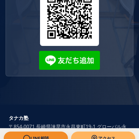
タナカ塾
〒854-0071 長崎県諫早市永昌東町19-1 グローバル永
昌203
LINE相談
アクセス