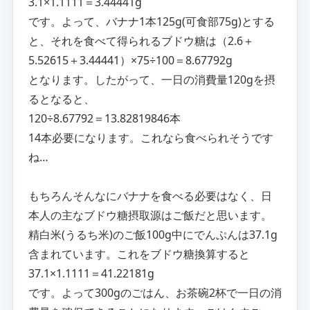
3.1×1.1111＝3.44441g
です。よって、バナナ1本125g(可食部75g)とする
と、それを食べて得られるブドウ糖は（2.6＋
5.52615＋3.44441）×75÷100＝8.67792g
となります。したがって、一日の消費量120gを摂
るとなると、
120÷8.67792＝13.82819846本
14本必要になります。これなら食べられそうです
ね…
もちろんそんなにバナナを食べる必要はなく、日
本人の主なブドウ糖摂取源はご飯だと思います。
精白米(うるち米)のご飯100g中にでんぷんは37.1g
含まれています。これをブドウ糖換算すると
37.1×1.1111＝41.22181g
です。よって300gのごはん、お茶碗2杯で一日の消