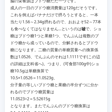
脳の栄養源はブドウ糖ただ一つです。
成人の一日のブドウ糖消費量は120gだそうです。
これを例えばバナナだけで摂ろうとすると、一本
当たり1.56～2.34g摂れるので、おおよそ52～77本
も食べなくてはなりません…というのは
嘘
で、ショ
糖はブドウ糖1つと果糖1つ、でんぷんは複数のブ
ドウ糖から成っているので、分解されるとブドウ
糖になります。二糖の質量の単糖質量への換算係
数は1.0526、でんぷんのそれは1.1111です(この辺
の詳細は文科省へ)。つまり、(可食部100g中)ショ
糖10.5gは単糖換算で
10.5×1.0526＝11.0523g、
分子量の等しいブドウ糖と果糖の半分ずつに分か
れるのでブドウ糖質量は
11.0523÷2＝5.52615g
となります。またでんぷんのブドウ糖換算は