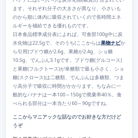
ます。それぞれ分子の大きさが異なり、小さいも
のから順に体内に吸収されていくので長時間エネ
ルギーを補給できる優れものです。
日本食品標準成分表によれば、可食部100g中に炭
水化物は22.5gで、そのうち(ここからは
果物ナビ
か
ら引用)ブドウ糖が2.6g、果糖が2.4g、ショ糖
10.5g、でんぷん3.1gです。ブドウ糖(グルコース)
と果糖(フルクトース)が単糖類で最も小さく、ショ
糖(スクロース)は二糖類、でんぷんは多糖類、つま
り高分子で吸収に時間がかかります。ちなみに一
般的なバナナは一本100～150gで廃棄率40％。食
べられる部分は一本当たり60～90gですね。
ここからマニアックな話なのでお好きな方だけど
うぞ