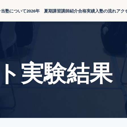
そ
当塾について
2026年 夏期講習
講師紹介
合格実績
入塾の流れ
アク
ト実験結果