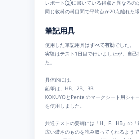
レポート②に書いている得点と異なるの
同じ教科の科目間で平均点が20点離れた
筆記用具
使用した筆記用具は
すべて有効
でした。
実験はテスト1日目で行いましたが、自己
た。
具体的には、
鉛筆は、HB、2B、3B
KOKUYOとPentelのマークシート用シ
を使用しました。
共通テストの要綱には「H、F、HB」の
広い濃さのものを読み取ってくれるよう