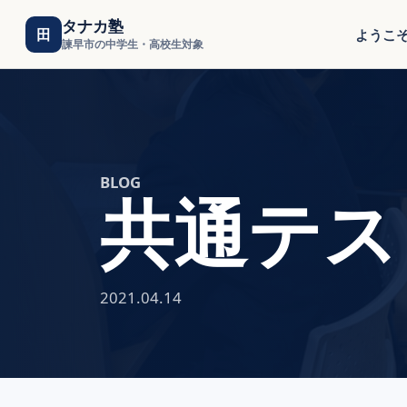
タナカ塾
田
ようこ
諫早市の中学生・高校生対象
BLOG
共通テス
2021.04.14