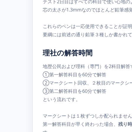
テスト2日目はすべての科目で使い心地のよ
芯の太さが1.3mmなのでほとんど鉛筆
これらのペンは一応使用できることが証
要綱には前述の通り鉛筆３種しか書かれ
理社の解答時間
地歴公民および理科（専門）を2科目解答
①第一解答科目を60分で解答
②マークシート回収、２枚目のマークシ
③第二解答科目を60分で解答
という流れです。
マークシートは１枚ずつしか配られませ
第一解答科目が早く終わった場合、
残り