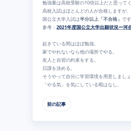
勉強量は高校受験の10倍以上だと思って
高校入試はほとんどの人が合格しますが
国公立大学入試は
半分以上「不合格」
で
参考：
2021年度国公立大学出願状況ー河
起きている間はほぼ勉強。
家でやれないなら他の場所でやる。
友人と自習の約束をする。
日課を決める。
そうやって自分に学習環境を用意しまし
「やる気」を気にしている暇はなし。
前の記事