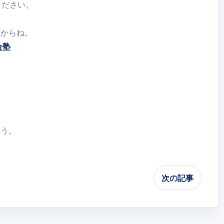
ください。
、
すからね。
合塾
ょう。
次の記事