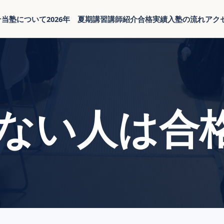
そ
当塾について
2026年 夏期講習
講師紹介
合格実績
入塾の流れ
アク
ない人は合