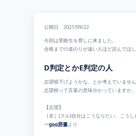
公開日 2021/09/22
今回は受験生を脅しに来ました。
合格までの道のりが遠い人ほど読んでほ
D判定とかE判定の人
志望校下げようかな、とか考えていませ
志望校って言葉の意味分かっていますか
【志望】
［名］(スル)自分はこうなりたい、こう
ー
goo辞書
より