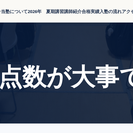
そ
当塾について
2026年 夏期講習
講師紹介
合格実績
入塾の流れ
アク
点数が大事