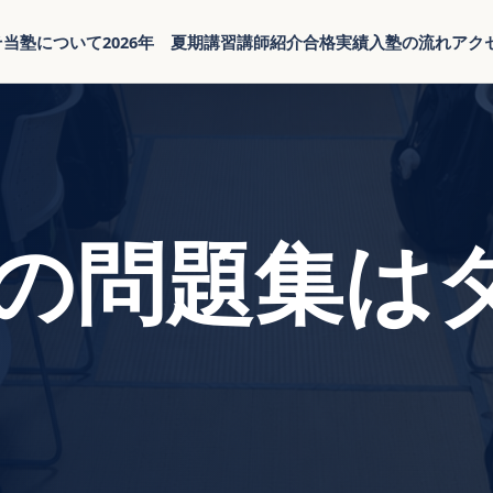
そ
当塾について
2026年 夏期講習
講師紹介
合格実績
入塾の流れ
アク
の問題集は