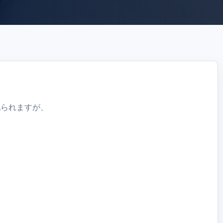
配られますが、
。